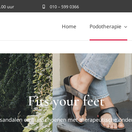
.00 uur
010 – 599 0366
Home
Podotherapie
Fits your feet
, sandalen en huisschoenen met therapeutische onde