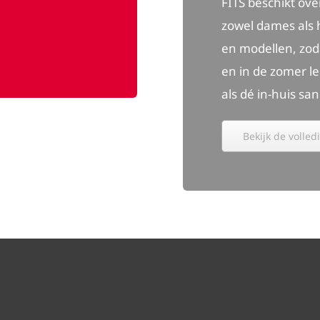
FITS beschikt ov
zowel dames als 
en modellen, zoda
en in de zomer le
als dé in-huis san
Bekijk de volledi